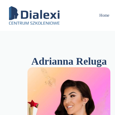
Skip
to
content
Home
Adrianna Reluga