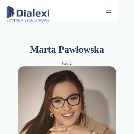
Skip
to
content
Marta Pawłowska
Łódź