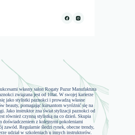
 sukcesami własny salon Rogaty Pazur Manufaktura
aznokci związana jest od 10lat. W swojej karierze
się jako stylistki paznokci i prowadzą własne
ów beauty, pomagając kursantom wyróżnić się na
. Jako instruktor zna świat stylizacji paznokci od
est również czynną stylistką na co dzień. Skupia
atym doświadczeniem z kolejnymi pokoleniami
wój zawód. Regularnie śledzi rynek, obecne trendy,
erze udział w szkoleniach u innych instruktorów.