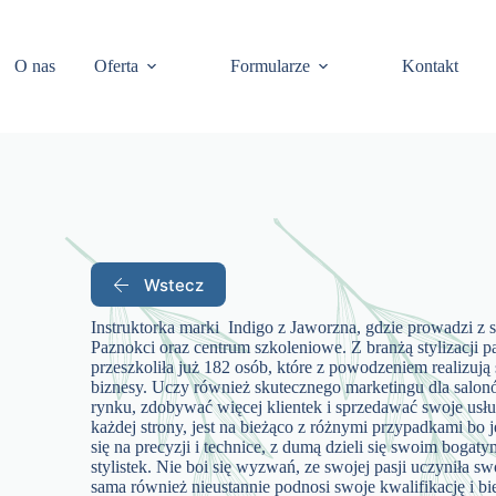
O nas
Oferta
Formularze
Kontakt
Wstecz
Instruktorka marki Indigo z Jaworzna, gdzie prowadzi z
Paznokci oraz centrum szkoleniowe. Z branżą stylizacji p
przeszkoliła już 182 osób, które z powodzeniem realizują 
biznesy. Uczy również skutecznego marketingu dla salon
rynku, zdobywać więcej klientek i sprzedawać swoje usługi
każdej strony, jest na bieżąco z różnymi przypadkami bo j
się na precyzji i technice, z dumą dzieli się swoim bog
stylistek. Nie boi się wyzwań, ze swojej pasji uczyniła s
sama również nieustannie podnosi swoje kwalifikację i bi