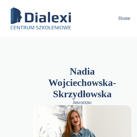
Skip
to
content
Home
Nadia
Wojciechowska-
Skrzydłowska
Jaworzno