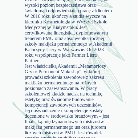
wysoki poziom bezpieczeństwa oraz
świadomą i odpowiedzialną pracę z klientem.
W 2016 roku ukończyła studia wyższe na
kierunku Kosmetologia w Wyższej Szkole
Medycznej w Białymstoku. Jest
certyfikowaną linergistką, dyplomowanym
trenerem PMU oraz absolwentką rocznej
szkoły makijażu permanentnego w Akademii
Katarzyny Liery w Warszawie. Od 2023
roku współpracuje jako Partner Liera
Partners.
Jest właścicielką Akademii „Metamorfozy
Gryko Permanent Make-Up”, w której
prowadzi szkolenia zawodowe z zakresu
makijażu permanentnego na różnych
poziomach zaawansowania. W pracy
szkoleniowej kładzie nacisk na technikę,
estetykę oraz świadome budowanie
kompetencji zawodowych uczestników.
Jej doświadczenie i kompetencje zostały
docenione w środowisku branżowym – jest
finalistką międzynarodowych mistrzostw
makijażu permanentnego ust oraz jurorem
licznych mistrzostw PMU. Jest również