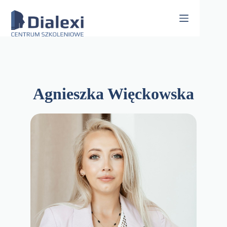
Skip
to
content
Agnieszka Więckowska