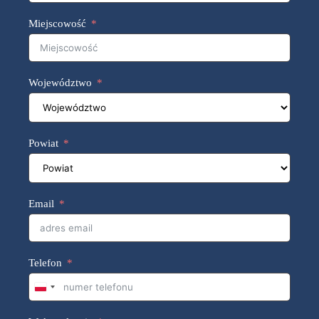
Miejscowość
Województwo
Powiat
Email
Telefon
P
o
l