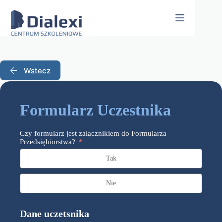
Skip
to
content
Wstecz
Formularz Uczestnika
Czy formularz jest załącznikiem do Formularza
Przedsiębiorstwa?
Tak
Nie
Dane uczetsnika