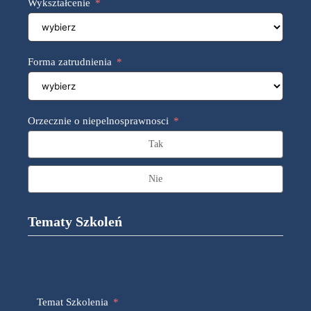
Wykształcenie
a
n
d
+
4
Forma zatrudnienia
8
Orzecznie o niepelnosprawnosci
Tak
Nie
Tematy Szkoleń
Temat Szkolenia