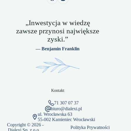
„Inwestycja w wiedzę
zawsze przynosi największe
zyski.”
— Benjamin Franklin
Kontakt
71 307 07 37
biuro@dialexi.pl
ul. Wrocławska 63
55-002 Kamieniec Wrocławski
Copyright © 2026 -
Polityka Prywatności
Dialexi Sp. z o.o.