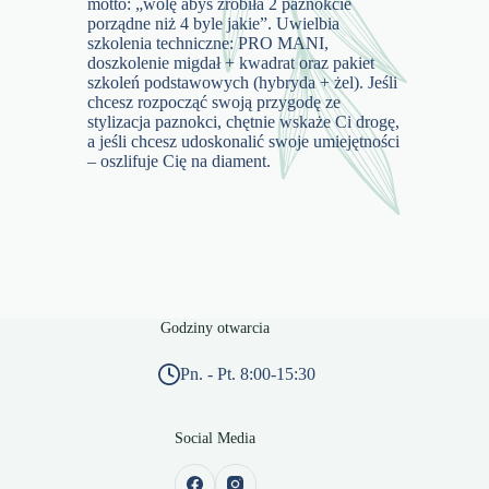
motto: „wolę abyś zrobiła 2 paznokcie
porządne niż 4 byle jakie”. Uwielbia
szkolenia techniczne: PRO MANI,
doszkolenie migdał + kwadrat oraz pakiet
szkoleń podstawowych (hybryda + żel). Jeśli
chcesz rozpocząć swoją przygodę ze
stylizacja paznokci, chętnie wskaże Ci drogę,
a jeśli chcesz udoskonalić swoje umiejętności
– oszlifuje Cię na diament.
Godziny otwarcia
Pn. - Pt. 8:00-15:30
Social Media