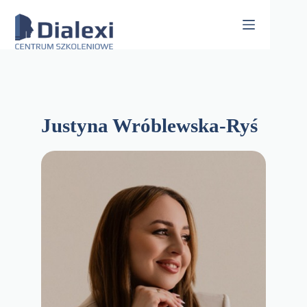
Skip
to
content
Justyna Wróblewska-Ryś