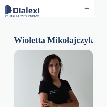
Skip
to
content
Wioletta Mikołajczyk