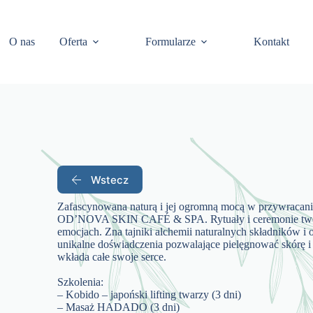
O nas
Oferta
Formularze
Kontakt
Wstecz
Zafascynowana naturą i jej ogromną mocą w przywracaniu
OD’NOVA SKIN CAFÉ & SPA. Rytuały i ceremonie tworzy
emocjach. Zna tajniki alchemii naturalnych składników i
unikalne doświadczenia pozwalające pielęgnować skórę 
wkłada całe swoje serce.
Szkolenia:
– Kobido – japoński lifting twarzy (3 dni)
– Masaż HADADO (3 dni)