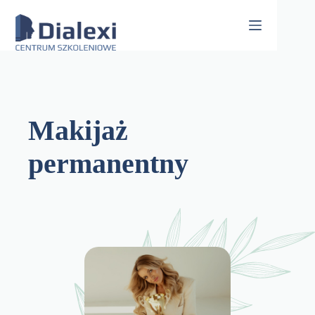
Skip
to
content
Makijaż
permanentny