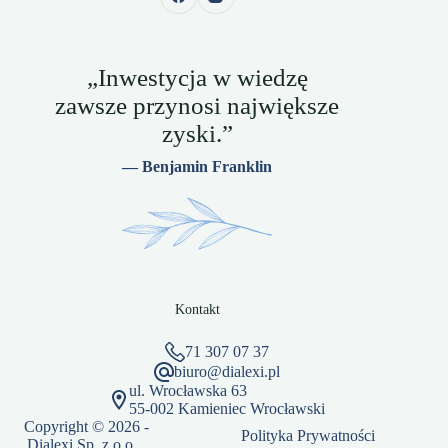
„Inwestycja w wiedzę
zawsze przynosi największe
zyski.”
— Benjamin Franklin
Kontakt
71 307 07 37
biuro@dialexi.pl
ul. Wrocławska 63
55-002 Kamieniec Wrocławski
Copyright © 2026 -
Polityka Prywatności
Dialexi Sp. z o.o.