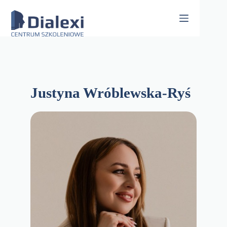
Skip
to
content
Justyna Wróblewska-Ryś