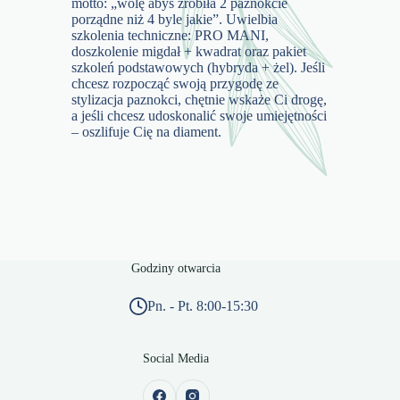
motto: „wolę abyś zrobiła 2 paznokcie
porządne niż 4 byle jakie”. Uwielbia
szkolenia techniczne: PRO MANI,
doszkolenie migdał + kwadrat oraz pakiet
szkoleń podstawowych (hybryda + żel). Jeśli
chcesz rozpocząć swoją przygodę ze
stylizacja paznokci, chętnie wskaże Ci drogę,
a jeśli chcesz udoskonalić swoje umiejętności
– oszlifuje Cię na diament.
Godziny otwarcia
Pn. - Pt. 8:00-15:30
Social Media