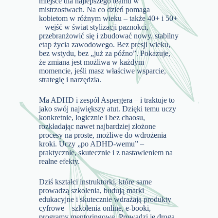
miejsce dla najlepszego teamu w
mistrzostwach. Na co dzień pomaga
kobietom w różnym wieku – także 40+ i 50+
– wejść w świat stylizacji paznokci,
przebranżowić się i zbudować nowy, stabilny
etap życia zawodowego. Bez presji wieku,
bez wstydu, bez „już za późno”. Pokazuje,
że zmiana jest możliwa w każdym
momencie, jeśli masz właściwe wsparcie,
strategię i narzędzia.
Ma ADHD i zespół Aspergera – i traktuje to
jako swój największy atut. Dzięki temu uczy
konkretnie, logicznie i bez chaosu,
rozkładając nawet najbardziej złożone
procesy na proste, możliwe do wdrożenia
kroki. Uczy „po ADHD-wemu” –
praktycznie, skutecznie i z nastawieniem na
realne efekty.
Dziś kształci instruktorki, które same
prowadzą szkolenia, budują marki
edukacyjne i skutecznie wdrażają produkty
cyfrowe – szkolenia online, e-booki,
programy mentoringowe. Prowadzi je drogą