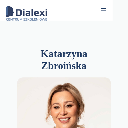
Skip
to
content
Katarzyna
Zbroińska