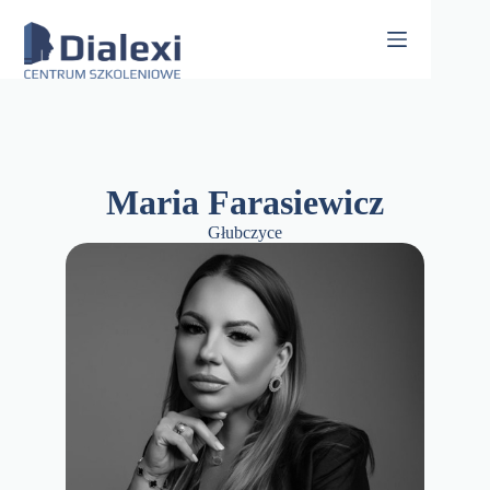
Skip
to
content
Maria Farasiewicz
Głubczyce