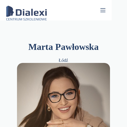
Skip
to
content
Marta Pawłowska
Łódź