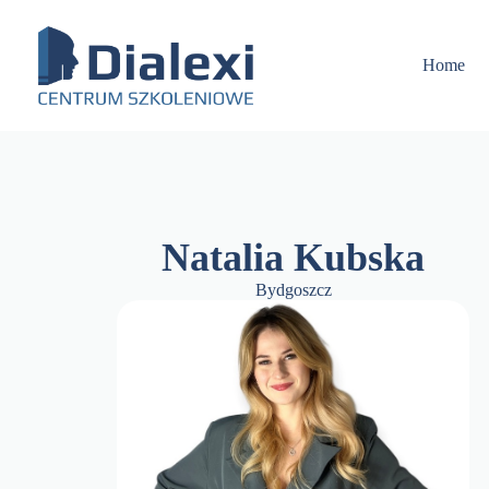
Skip
to
content
Home
Natalia Kubska
Bydgoszcz