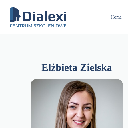
Skip
to
content
Home
Elżbieta Zielska