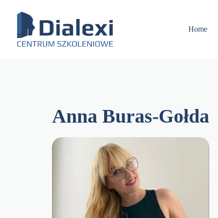
Skip
to
content
Home
Anna Buras-Gołda