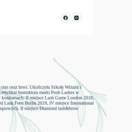
 rzęs oraz brwi. Ukończyła Szkołę Wizażu i
certyfikat Instruktora marki Posh Lashes w
ał w konkursach: II miejsce Lash Game London 2018,
ed Lash Feen Berlin 2019, IV miejsce International
s brązowych, II miejsce Diamond lash&brow