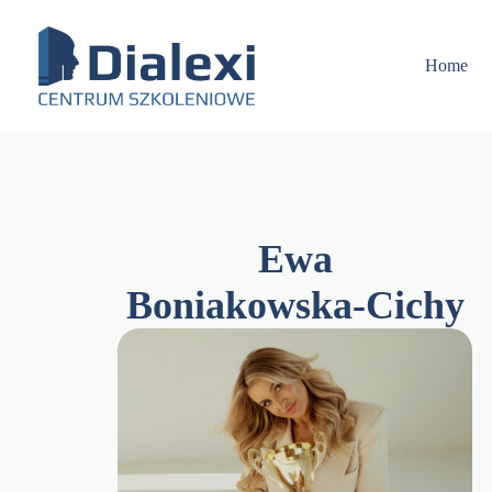
Skip
to
content
Home
Ewa
Boniakowska-Cichy