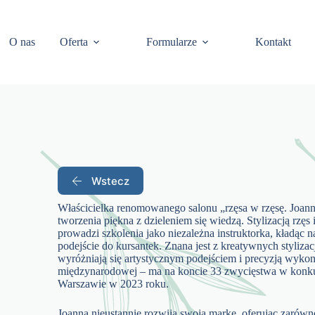
O nas
Oferta
Formularze
Kontakt
Wstecz
Właścicielka renomowanego salonu „rzęsa w rzęsę. Joanna
tworzenia piękna z dzieleniem się wiedzą. Stylizacją rzęs i
prowadzi szkolenia jako niezależna instruktorka, kładąc n
podejście do kursantek. Znana jest z kreatywnych styliza
wyróżniają się artystycznym podejściem i precyzją wykona
międzynarodowej – ma na koncie 33 zwycięstwa w konku
Warszawie w 2023 roku.
Joanna nieustannie rozwija swoją markę, oferując zarówno n