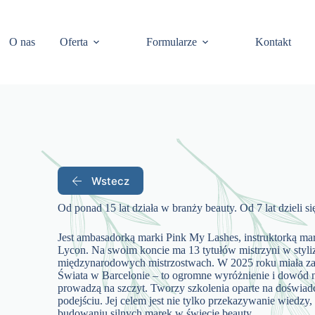
O nas
Oferta
Formularze
Kontakt
Wstecz
Od ponad 15 lat działa w branży beauty. Od 7 lat dzieli s
Jest ambasadorką marki Pink My Lashes, instruktorką mar
Lycon. Na swoim koncie ma 13 tytułów mistrzyni w styli
międzynarodowych mistrzostwach. W 2025 roku miała za
Świata w Barcelonie – to ogromne wyróżnienie i dowód na
prowadzą na szczyt. Tworzy szkolenia oparte na doświa
podejściu. Jej celem jest nie tylko przekazywanie wiedzy,
budowaniu silnych marek w świecie beauty.