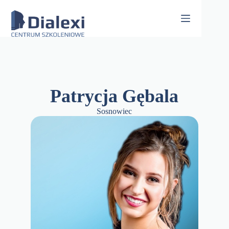
Skip
to
content
Patrycja Gębala
Sosnowiec