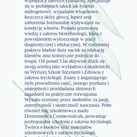
współpracy interdyscyplinarnej. Specjalizuje
się w problemach takich jak łysienie
androgenowe, wypadanie telogenowe,
łuszczyca skóry głowy, łupież oraz
zaburzenia hormonalne wpływające na
kondycję włosów. Posiada gruntowną
wiedzę z zakresu biotechnologii, którą z
powodzeniem wykorzystuje w pracy
diagnostycznej i edukacyjnej. W codziennej
praktyce kładzie duży nacisk na edukację
klientów oraz holistyczne podejście do
terapii. Od ponad 5 lat aktywnie dzieli się
swoją wiedzą jako wykładowca akademicki
na Wyższej Szkole Inżynierii i Zdrowia z
zakresu trychologii. Znany z angażującego
stylu prowadzenia zajęć, jasnego przekazu i
umiejętności przekładania złożonych
zagadnień na praktyczne rozwiązania.
Wysoko oceniany przez studentów za pasję,
autentyczność i skuteczność nauczania. Pełni
również rolę szkoleniowca marki
Dermomedica Cosmeceuticals, prowadząc
profesjonalne szkolenia z zakresu trychologii.
Twórca e-booków oraz materiałów
szkoleniowych z zakresu trychologii.